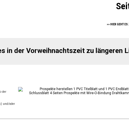
Sei
-
unerfu
»» HIER GEHT ES
»» Zum Prod
»» HIER GEHT ES
es in der Vorweihnachtszeit zu längeren
p der
k) und/oder