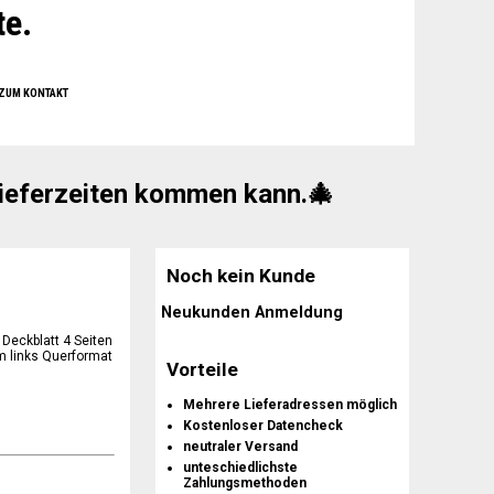
te.
10%
̈llt.
 ZUM KONTAKT
ukt des Monats
 ZUM KONTAKT
 Lieferzeiten kommen kann.🎄
Noch kein Kunde
Neukunden Anmeldung
Vorteile
Mehrere Lieferadressen möglich
Kostenloser Datencheck
neutraler Versand
unteschiedlichste
Zahlungsmethoden