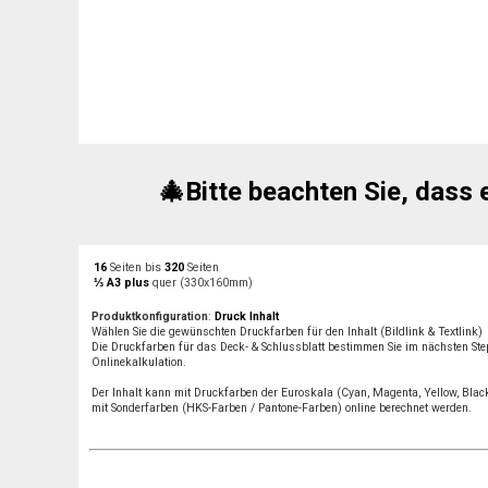
🎄Bitte beachten Sie, dass 
16
Seiten bis
320
Seiten
⅓ A3 plus
quer (330x160mm)
Produktkonfiguration
:
Druck Inhalt
Wählen Sie die gewünschten Druckfarben für den Inhalt (Bildlink & Textlink)
Die Druckfarben für das Deck- & Schlussblatt bestimmen Sie im nächsten Ste
Onlinekalkulation.
Der Inhalt kann mit Druckfarben der Euroskala (Cyan, Magenta, Yellow, Blac
mit Sonderfarben (HKS-Farben / Pantone-Farben) online berechnet werden.