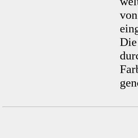
wel
von
ein
Die
dur
Far
gen