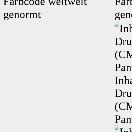
Farbcode weltweit
Far
genormt
gen
Inh
Dru
(
C
Pan