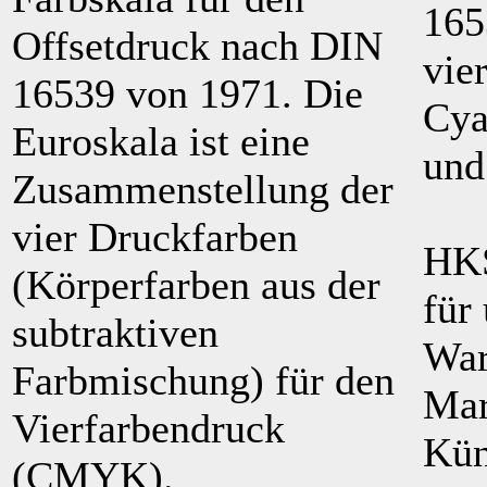
165
Offsetdruck nach DIN
vie
16539 von 1971. Die
Cya
Euroskala ist eine
und
Zusammenstellung der
vier Druckfarben
HKS
(Körperfarben aus der
für
subtraktiven
War
Farbmischung) für den
Mar
Vierfarbendruck
Kün
(CMYK).