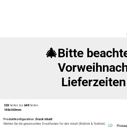
🎄Bitte beachte
Vorweihnach
Lieferzeite
324
Seiten bis
640
Seiten
140x140mm
Produktkonfiguration
:
Druck Inhalt
Wählen Sie die gewünschten Druckfarben für den Inhalt (Bildlink & Textlink)