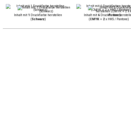
Inhalt mit
1
Druckfarbe herstellen
Inhalt mit
6
Druckfarben herstell
(
Schwarz
)
(
CMYK
+
2
x HKS / Pantone)