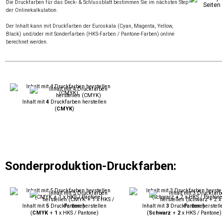
Die Druckfarben für das Deck- & Schlussblatt bestimmen Sie im nächsten Step
der Onlinekalkulation.
Der Inhalt kann mit Druckfarben der Euroskala (Cyan, Magenta, Yellow,
Black) und/oder mit Sonderfarben (HKS-Farben / Pantone-Farben) online
berechnet werden.
Inhalt mit
4
Druckfarben herstellen
(
CMYK
)
Sonderproduktion-Druckfarben:
Inhalt mit
5
Druckfarben herstellen
Inhalt mit
3
Druckfarben herstell
(
CMYK
+
1
x HKS / Pantone)
(
Schwarz
+
2
x HKS / Pantone)