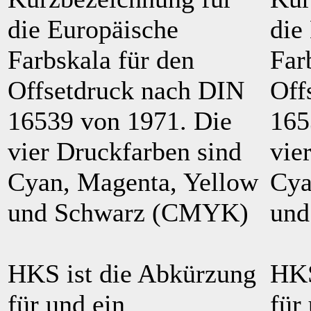
die Europäische
die
Farbskala für den
Far
Offsetdruck nach DIN
Off
16539 von 1971. Die
165
vier Druckfarben sind
vie
Cyan, Magenta, Yellow
Cya
und Schwarz (CMYK)
und
HKS ist die Abkürzung
HKS
für und ein
für