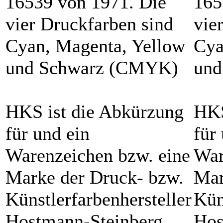
16539 von 1971. Die
165
vier Druckfarben sind
vie
Cyan, Magenta, Yellow
Cya
und Schwarz (CMYK)
und
HKS ist die Abkürzung
HKS
für und ein
für
Warenzeichen bzw. eine
War
Marke der Druck- bzw.
Mar
Künstlerfarbenhersteller
Kün
Hostmann-Steinberg
Hos