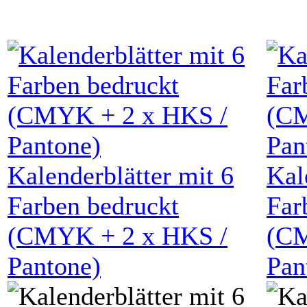
Kalenderblätter mit
6
Kal
Farben bedruckt
Far
(
CMYK
+
2
x HKS /
(
C
Pantone)
Pan