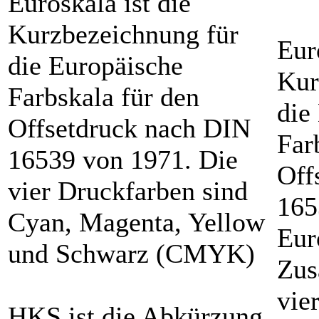
Euroskala ist die
Kurzbezeichnung für
Eur
die Europäische
Kur
Farbskala für den
die
Offsetdruck nach DIN
Far
16539 von 1971. Die
Off
vier Druckfarben sind
165
Cyan, Magenta, Yellow
Eur
und Schwarz (CMYK)
Zus
vie
HKS ist die Abkürzung